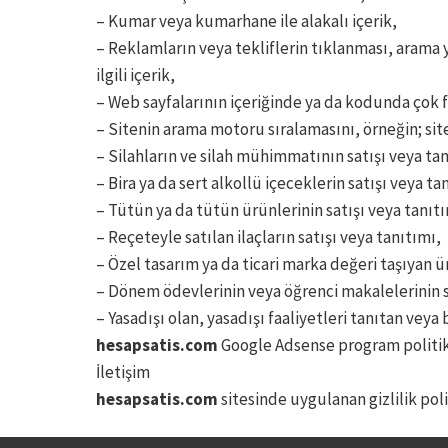
– Kumar veya kumarhane ile alakalı içerik,
– Reklamların veya tekliflerin tıklanması, arama
ilgili içerik,
– Web sayfalarının içeriğinde ya da kodunda çok f
– Sitenin arama motoru sıralamasını, örneğin; siten
– Silahların ve silah mühimmatının satışı veya tanı
– Bira ya da sert alkollü içeceklerin satışı veya ta
– Tütün ya da tütün ürünlerinin satışı veya tanıtı
– Reçeteyle satılan ilaçların satışı veya tanıtımı,
– Özel tasarım ya da ticari marka değeri taşıyan ür
– Dönem ödevlerinin veya öğrenci makalelerinin s
– Yasadışı olan, yasadışı faaliyetleri tanıtan veya 
hesapsatis.com
Google Adsense program politika
İletişim
hesapsatis.com
sitesinde uygulanan gizlilik polit