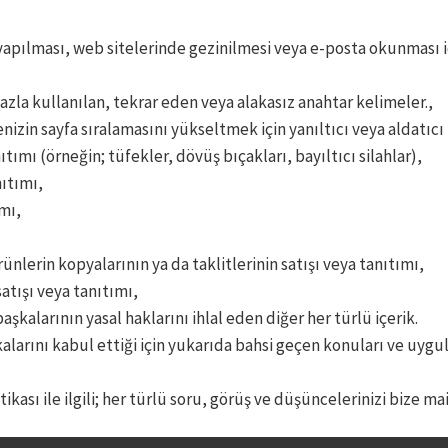
 yapılması, web sitelerinde gezinilmesi veya e-posta okunması 
azla kullanılan, tekrar eden veya alakasız anahtar kelimeler.,
izin sayfa sıralamasını yükseltmek için yanıltıcı veya aldatıcı 
tımı (örneğin; tüfekler, dövüş bıçakları, bayıltıcı silahlar),
nıtımı,
mı,
ünlerin kopyalarının ya da taklitlerinin satışı veya tanıtımı,
atışı veya tanıtımı,
başkalarının yasal haklarını ihlal eden diğer her türlü içerik.
larını kabul ettiği için yukarıda bahsi geçen konuları ve uygu
ikası ile ilgili; her türlü soru, görüş ve düşüncelerinizi bize ma