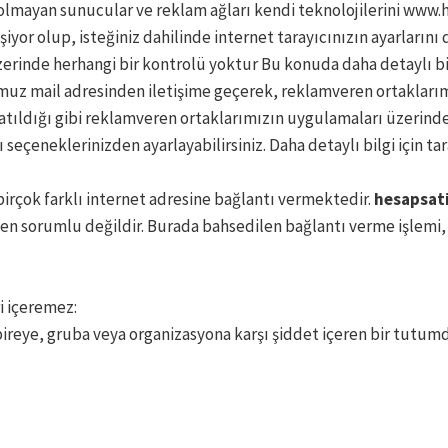
olmayan sunucular ve reklam ağları kendi teknolojilerini www.h
eşiyor olup, isteğiniz dahilinde internet tarayıcınızın ayarlar
üzerinde herhangi bir kontrolü yoktur Bu konuda daha detaylı bi
umuz mail adresinden iletişime geçerek, reklamveren ortaklar
atıldığı gibi reklamveren ortaklarımızın uygulamaları üzerind
ı seçeneklerinizden ayarlayabilirsiniz. Daha detaylı bilgi için ta
 birçok farklı internet adresine bağlantı vermektedir.
hesapsat
inden sorumlu değildir. Burada bahsedilen bağlantı verme işlemi
i içeremez:
r bireye, gruba veya organizasyona karşı şiddet içeren bir tutum