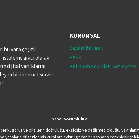
KURUMSAL
Gizlilik Bildirimi
 bu yana çeşitli
KVKK
listeleme aracı olarak
ın dijital varlıklarını
Kullanım Koşulları Sözleşmesi
leyen bir internet servisi
r.
Yasal Sorumluluk
erik, görüş ve bilgilerin doğruluğu, eksiksiz ve değişmez olduğu, yayınlanması
k veya yasalarla düzenlenmiş kurallara aykırılığından hesapsatis.com hiçbir şekilde