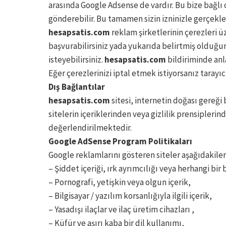
arasında Google Adsense de vardır. Bu bize bağlı 
gönderebilir. Bu tamamen sizin izninizle gerçekl
hesapsatis.com
reklam şirketlerinin çerezleri 
başvurabilirsiniz yada yukarıda belirtmiş olduğ
isteyebilirsiniz.
hesapsatis.com
bildiriminde anl
Eğer çerezlerinizi iptal etmek istiyorsanız tarayıc
Dış Bağlantılar
hesapsatis.com
sitesi, internetin doğası gereği
sitelerin içeriklerinden veya gizlilik prensipler
değerlendirilmektedir.
Google AdSense Program Politikaları
Google reklamlarını gösteren siteler aşağıdakiler
– Şiddet içeriği, ırk ayrımcılığı veya herhangi bi
– Pornografi, yetişkin veya olgun içerik,
– Bilgisayar / yazılım korsanlığıyla ilgili içerik,
– Yasadışı ilaçlar ve ilaç üretim cihazları ,
– Küfür ve aşırı kaba bir dil kullanımı,