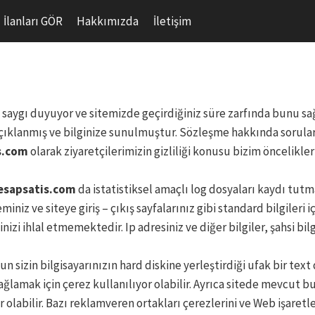
İlanları GÖR
Hakkımızda
İletişim
za saygı duyuyor ve sitemizde geçirdiğiniz süre zarfında bunu sa
da açıklanmış ve bilginize sunulmuştur. Sözleşme hakkında sorula
s.com
olarak ziyaretçilerimizin gizliliği konusu bizim öncelikler
esapsatis.com
da istatistiksel amaçlı log dosyaları kaydı tutma
eminiz ve siteye giriş – çıkış sayfalarınız gibi standard bilgileri
 ihlal etmemektedir. Ip adresiniz ve diğer bilgiler, şahsi bilgi
 sizin bilgisayarınızın hard diskine yerleştirdiği ufak bir text
ğlamak için çerez kullanılıyor olabilir. Ayrıca sitede mevcut bu
olabilir. Bazı reklamveren ortakları çerezlerini ve Web işaretle