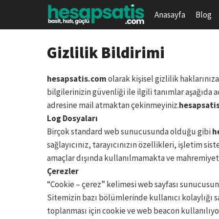
Skip
Anasayfa
Blog
to
content
Gizlilik Bildirimi
hesapsatis.com
olarak kişisel gizlilik haklarını
bilgilerinizin güvenliği ile ilgili tanımlar aşağı
adresine mail atmaktan çekinmeyiniz.
hesapsati
Log Dosyaları
Birçok standard web sunucusunda olduğu gibi
h
sağlayıcınız, tarayıcınızın özellikleri, işletim sist
amaçlar dışında kullanılmamakta ve mahremiyetinizi
Çerezler
“Cookie – çerez” kelimesi web sayfası sunucusunun
Sitemizin bazı bölümlerinde kullanıcı kolaylığı sa
toplanması için cookie ve web beacon kullanılıyor 