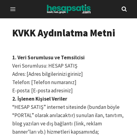
Skip
to
content
KVKK Aydınlatma Metni
1. Veri Sorumlusu ve Temsilcisi
Veri Sorumlusu: HESAP SATIŞ
Adres: [Adres bilgilerinizi giriniz]
Telefon: [Telefon numaranız]
E-posta: [E-posta adresiniz]
2. İşlenen Kişisel Veriler
“HESAP SATIŞ” internet sitesinde (bundan böyle
“PORTAL” olarak anılacaktır) sunulan ilan, tanıtım,
blog yazıları ve dış bağlantı (link, reklam
banner’ları vb.) hizmetleri kapsamında;