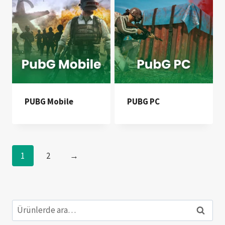
PUBG Mobile
PUBG PC
1
2
→
Ara:
Ara